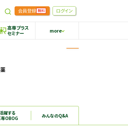
会員登録
ログイン
無料
高専プラス
more
セミナー
めもらす
高専生コミュニティ
採用継続中の企業特集
本科5年生・専攻科2年生向け
医薬
活躍する
みんなのQ&A
高専OBOG