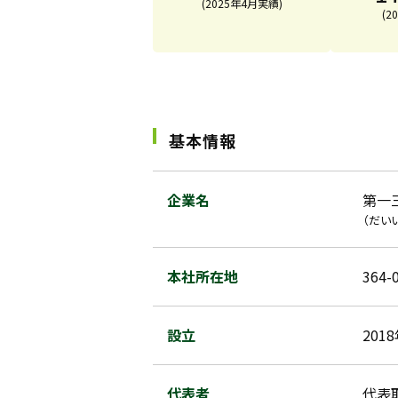
(2025年4月実績)
(2
基本情報
企業名
第一
（だい
本社所在地
364
設立
201
代表者
代表