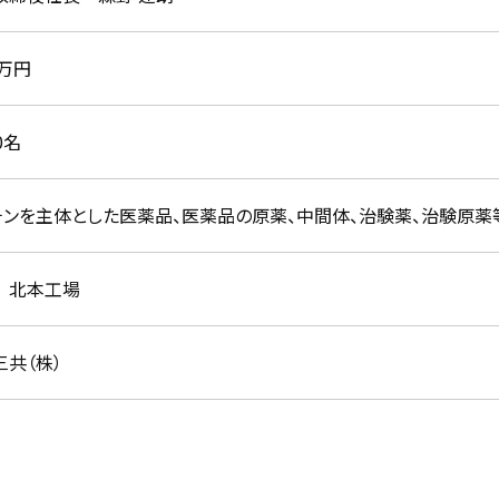
0万円
0名
チンを主体とした医薬品、医薬品の原薬、中間体、治験薬、治験原
 北本工場
三共（株）