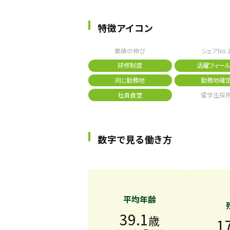
特徴アイコン
業績の伸び
シェアNo.
研修制度
活躍フィール
同じ勤務地
勤務地確
社員食堂
留学生採
数字で見る働き方
平均年齢
39.1
歳
1