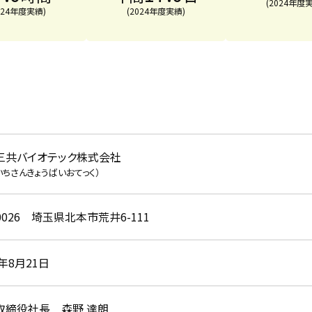
(2024年度
024年度実績)
(2024年度実績)
三共バイオテック株式会社
いちさんきょうばいおてっく）
-0026 埼玉県北本市荒井6-111
8年8月21日
取締役社長 森野 達朗