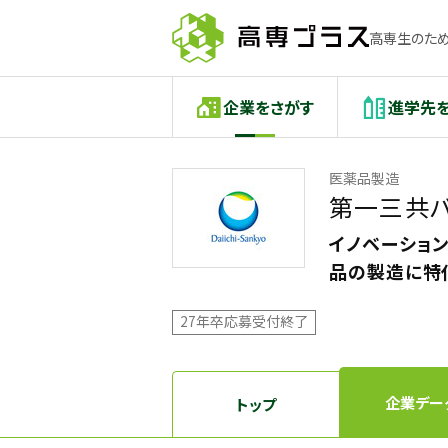
高専生のため
企業をさがす
進学先
医薬品製造
第一三共バ
イノベーショ
品の製造に特
27年卒応募受付終了
企業デー
トップ