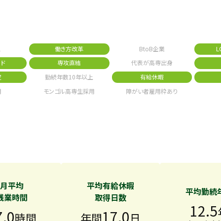
1
働き方改革
BtoB企業
L
ド
専攻直結
代表が高専出身
定
勤続年数10年以上
有給休暇
用
モンゴル高専生採用
障がい者雇用枠あり
月平均
平均有給休暇
平均勤続
残業時間
取得日数
12.5
7.0
17.0
時間
年間
日