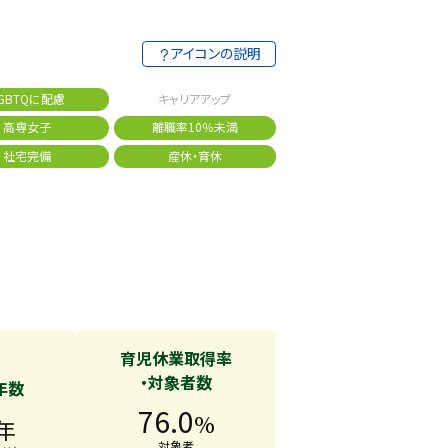
アイコンの説明
GBTQに配慮
キャリアアップ
高専女子
離職率10％未満
社宅完備
産休・育休
育児休業取得率
・対象者数
年数
76.0
%
年
対象者