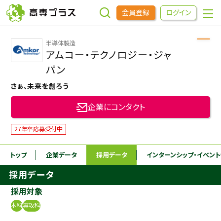
会員登録
ログイン
半導体製造
企業をさがす
アムコー・テクノロジー・ジャ
パン
進学先をさがす
さぁ、未来を創ろう
企業にコンタクト
インターンシップ・イベントをさがす
27年卒応募受付中
高専OBOGをさがす
トップ
企業データ
採用データ
インターンシップ
・イベン
採用データ
高専プラスセミナー
採用対象
高専生コミュニティ
本科
専攻科
めもらす