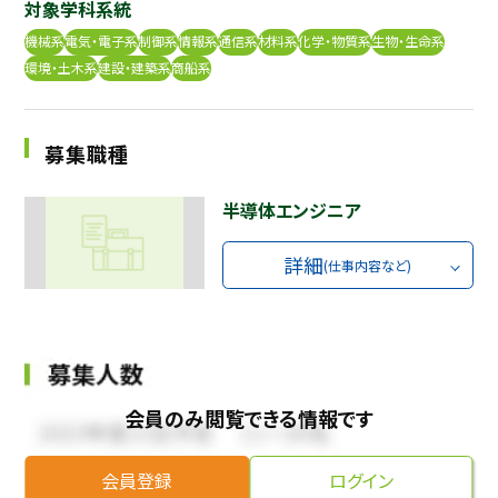
対象学科系統
採用継続中の企業特集
本科5年生・専攻科2年生向け
機械系
電気・電子系
制御系
情報系
通信系
材料系
化学・物質系
生物・生命系
9/30
環境・土木系
建設・建築系
商船系
まで
募集職種
半導体エンジニア
詳細
(仕事内容など)
会員のみ閲覧できる情報です
会員登録
ログイン