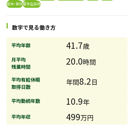
産休・育休
留学生採用
採用継続中の企業特集
本科5年生・専攻科2年生向け
9/30
まで
数字で見る働き方
41.7
歳
平均年齢
20.0
月平均
時間
残業時間
8.2
平均有給休暇
年間
日
取得日数
10.9
年
平均勤続年数
499
万円
平均年収