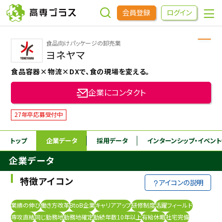
会員登録
ログイン
食品向けパッケージの卸売業
企業をさがす
ヨネヤマ
食品容器×物流×DXで、食の現場を変える。
進学先をさがす
企業にコンタクト
インターンシップ・イベントをさがす
27年卒応募受付中
トップ
企業データ
採用データ
インターンシップ
・イベン
高専OBOGをさがす
企業データ
高専プラスセミナー
特徴アイコン
アイコンの説明
高専生コミュニティ
業績の伸び
働き方改革
BtoB企業
キャリアアップ
研修制度
活躍フィールド
めもらす
専攻直結
同じ勤務地
勤務地確定
勤続年数10年以上
有給休暇
社宅完備