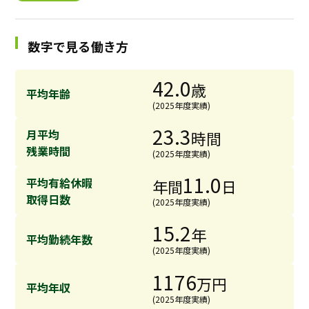
採用継続中の企業特集
本科5年生・専攻科2年生向け
9/30
数字で見る働き方
まで
42.0
歳
平均年齢
(2025年度実績)
23.3
月平均
時間
残業時間
(2025年度実績)
11.0
平均有給休暇
年間
日
取得日数
(2025年度実績)
15.2
年
平均勤続年数
(2025年度実績)
1176
万円
平均年収
(2025年度実績)