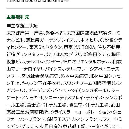
主要取引先
■主な施工実績
東京都庁第一庁舎、外務本省、東京国際空港西旅客ターミ
ナルビル、恵比寿ガーデンプレイス、六本木ヒルズ、汐留シテ
ィセンター、東京ミッドタウン、東京ビルTOKIA、住友不動産
新宿グランドタワー、けいはんなプラザ、新梅田シティ、梅田
阪急ビル、テレコムセンター、神戸オリエンタルホテル、和歌
山マリーナロイヤルパインズホテル、マレーシアぺトロナス
タワー、宮城社会保険病院、熊本中央病院、IBM中国シンセ
ン工場、キャノン下丸子本社、スワンナプーム国際空港（シン
ガポール）、ガーデンズ・バイ・ザ・ベイ（シンガポール）、シー
ゲート・アンモキヨ、ソニー・ディスプレイ・デバイス・シンガポ
ール工場、富士通ベトナム工場、資生堂ベトナム工場、武田
薬品工業湘南研究所、クライスラー・コーポレーション・ジェ
ファーソン・プラント、GMラモスアリスペ・プラント、フォードミ
シガン・プラント、東風日産汽車花都工場、トヨタイギリス工