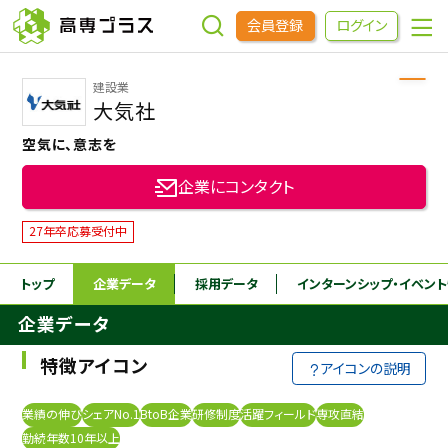
会員登録
ログイン
建設業
企業をさがす
大気社
空気に、意志を
進学先をさがす
企業にコンタクト
インターンシップ・イベントをさがす
27年卒応募受付中
トップ
企業データ
採用データ
インターンシップ
・イベン
高専OBOGをさがす
企業データ
高専プラスセミナー
特徴アイコン
アイコンの説明
高専生コミュニティ
業績の伸び
シェアNo.1
BtoB企業
研修制度
活躍フィールド
専攻直結
めもらす
勤続年数10年以上