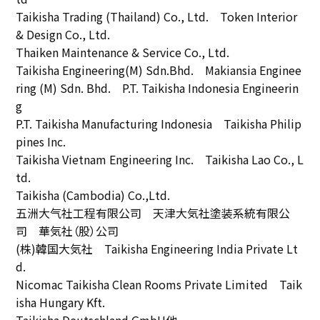
Taikisha Trading (Thailand) Co., Ltd. Token Interior
& Design Co., Ltd.
Thaiken Maintenance & Service Co., Ltd.
Taikisha Engineering(M) Sdn.Bhd. Makiansia Enginee
ring (M) Sdn. Bhd. P.T. Taikisha Indonesia Engineerin
g
P.T. Taikisha Manufacturing Indonesia Taikisha Philip
pines Inc.
Taikisha Vietnam Engineering Inc. Taikisha Lao Co., L
td.
Taikisha (Cambodia) Co.,Ltd.
五洲大气社工程有限公司 天津大気社塗装系統有限公
司 華気社（股）公司
(株)韓国大気社 Taikisha Engineering India Private Lt
d.
Nicomac Taikisha Clean Rooms Private Limited Taik
isha Hungary Kft.
Taikisha Deutschland GmbH他