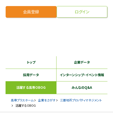
採用継続中の企業特集
本科5年生・専攻科2年生向け
会員登録
ログイン
9/30
まで
トップ
企業データ
採用データ
インターンシップ
・イベント情報
活躍する
高専OBOG
みんなのQ&A
高専プラスホーム
企業をさがす
三菱地所プロパティマネジメント
活躍するOBOG