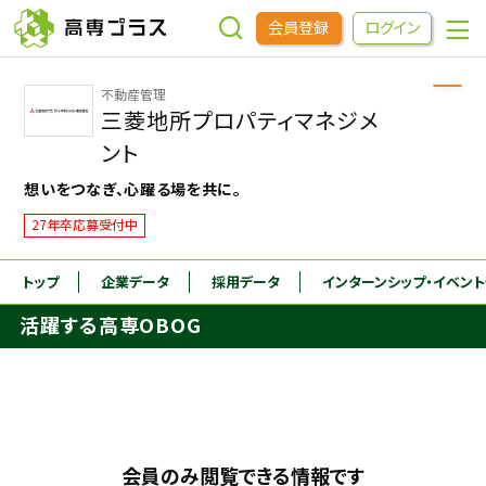
会員登録
ログイン
不動産管理
企業をさがす
三菱地所プロパティマネジメ
ント
進学先をさがす
想いをつなぎ、心躍る場を共に。
27年卒応募受付中
インターンシップ・イベントをさがす
トップ
企業データ
採用データ
インターンシップ
・イベン
高専OBOGをさがす
活躍する高専OBOG
高専プラスセミナー
高専生コミュニティ
めもらす
会員のみ閲覧できる情報です