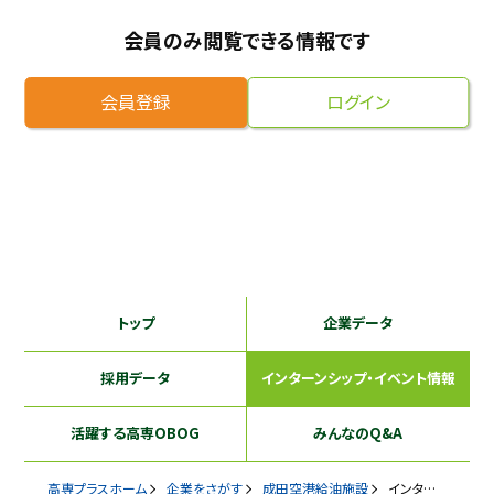
採用継続中の企業特集
会員のみ閲覧できる情報です
本科5年生・専攻科2年生向け
9/30
まで
会員登録
ログイン
トップ
企業データ
採用データ
インターンシップ
・イベント情報
活躍する
高専OBOG
みんなのQ&A
高専プラスホーム
企業をさがす
成田空港給油施設
インターンシップ・イベント情報