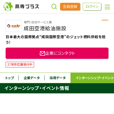
会員登録
ログイン
専門・技術サービス業
企業をさがす
成田空港給油施設
日本最大の国際拠点“成田国際空港”のジェット燃料供給を担
進学先をさがす
う！
企業にコンタクト
インターンシップ・イベントをさがす
27年卒応募受付中
高専OBOGをさがす
トップ
企業データ
採用データ
インターンシップ
・イベン
インターンシップ・イベント情報
高専プラスセミナー
高専生コミュニティ
めもらす