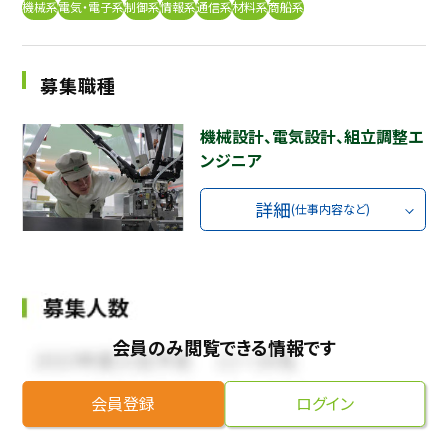
機械系
電気・電子系
制御系
情報系
通信系
材料系
商船系
採用継続中の企業特集
本科5年生・専攻科2年生向け
9/30
まで
募集職種
機械設計、電気設計、組立調整エ
ンジニア
詳細
(仕事内容など)
会員のみ閲覧できる情報です
会員登録
ログイン