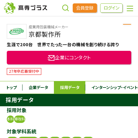
会員登録
ログイン
産業用包装機械メーカー
企業をさがす
京都製作所
生涯で200台 世界でたった一台の機械を創り続ける誇り
進学先をさがす
企業にコンタクト
インターンシップ・イベントをさがす
27年卒応募受付中
トップ
企業データ
採用データ
インターンシップ
・イベン
高専OBOGをさがす
採用データ
高専プラスセミナー
採用対象
本科
専攻科
高専生コミュニティ
対象学科系統
めもらす