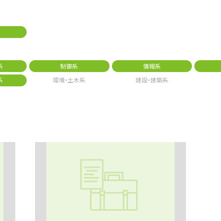
系
制御系
情報系
系
環境・土木系
建設・建築系