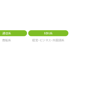
通信系
材料系
商船系
経営・ビジネス・外国語系