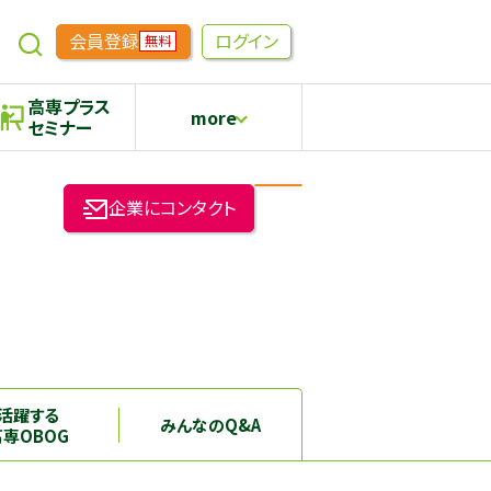
会員登録
ログイン
無料
高専プラス
more
セミナー
めもらす
高専生コミュニティ
企業にコンタクト
採用継続中の企業特集
本科5年生・専攻科2年生向け
活躍する
みんなのQ&A
高専OBOG