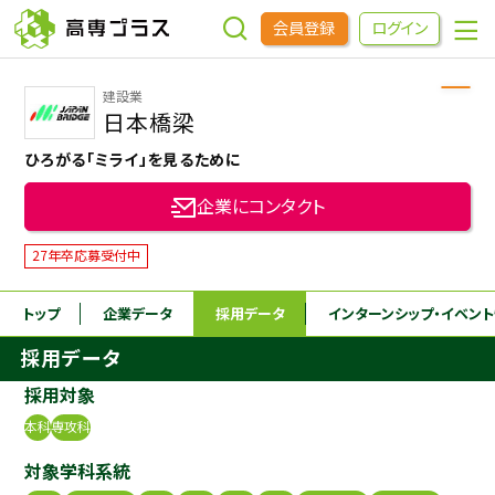
会員登録
ログイン
建設業
企業をさがす
日本橋梁
ひろがる「ミライ」を見るために
進学先をさがす
企業にコンタクト
インターンシップ・イベントをさがす
27年卒応募受付中
トップ
企業データ
採用データ
インターンシップ
・イベン
高専OBOGをさがす
採用データ
高専プラスセミナー
採用対象
本科
専攻科
高専生コミュニティ
対象学科系統
めもらす