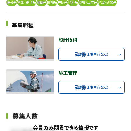
機械系
電気・電子系
制御系
情報系
通信系
材料系
環境・土木系
建設・建築系
採用継続中の企業特集
本科5年生・専攻科2年生向け
9/30
まで
募集職種
設計技術
詳細
(仕事内容など)
施工管理
詳細
(仕事内容など)
会員のみ閲覧できる情報です