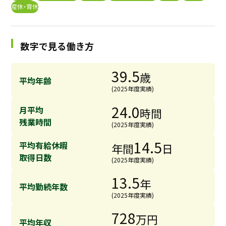
産休・育休
採用継続中の企業特集
本科5年生・専攻科2年生向け
9/30
まで
数字で見る働き方
39.5
歳
平均年齢
(2025年度実績)
24.0
月平均
時間
残業時間
(2025年度実績)
14.5
平均有給休暇
年間
日
取得日数
(2025年度実績)
13.5
年
平均勤続年数
(2025年度実績)
728
万円
平均年収