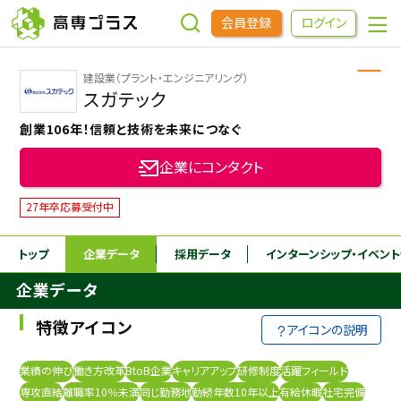
会員登録
ログイン
建設業（プラント・エンジニアリング）
企業をさがす
スガテック
創業106年！信頼と技術を未来につなぐ
進学先をさがす
企業にコンタクト
インターンシップ・イベントをさがす
27年卒応募受付中
トップ
企業データ
採用データ
インターンシップ
・イベン
高専OBOGをさがす
企業データ
高専プラスセミナー
特徴アイコン
アイコンの説明
高専生コミュニティ
業績の伸び
働き方改革
BtoB企業
キャリアアップ
研修制度
活躍フィールド
めもらす
専攻直結
離職率10％未満
同じ勤務地
勤続年数10年以上
有給休暇
社宅完備