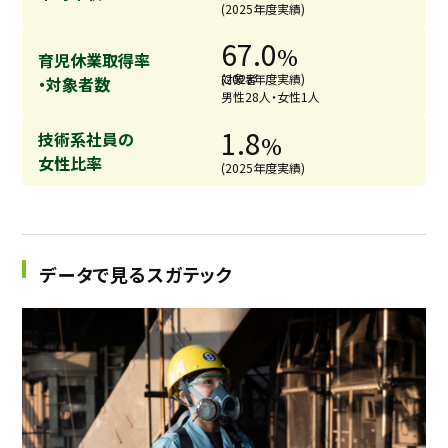
(2025年度実績)
67.0
%
育児休業取得率
対象者
(2025年度実績)
・対象者数
男性28人・女性1人
1.8
技術系社員の
%
女性比率
(2025年度実績)
データで見るスガテック