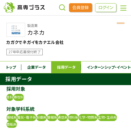
会員登録
ログイン
製造業
企業をさがす
カネカ
カガクでネガイをカナエル会社
進学先をさがす
27年卒応募受付終了
インターンシップ・イベントをさがす
トップ
企業データ
採用データ
インターンシップ
・イベン
採用データ
高専OBOGをさがす
採用対象
本科
専攻科
高専プラスセミナー
対象学科系統
機械系
電気・電子系
制御系
情報系
通信系
材料系
化学・物質系
生物・生命系
高専生コミュニティ
商船系
めもらす