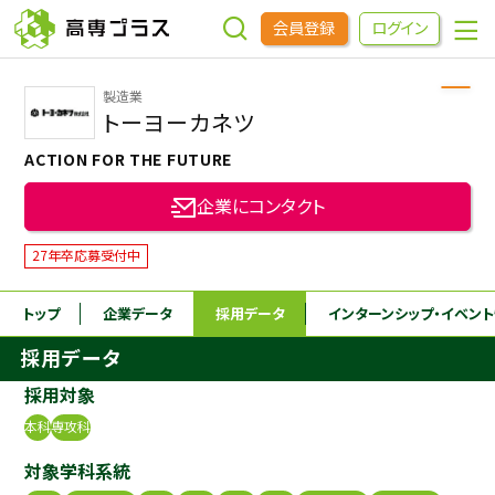
会員登録
ログイン
製造業
企業をさがす
トーヨーカネツ
ACTION FOR THE FUTURE
進学先をさがす
企業にコンタクト
インターンシップ・イベントをさがす
27年卒応募受付中
トップ
企業データ
採用データ
インターンシップ
・イベン
高専OBOGをさがす
採用データ
高専プラスセミナー
採用対象
本科
専攻科
高専生コミュニティ
対象学科系統
めもらす