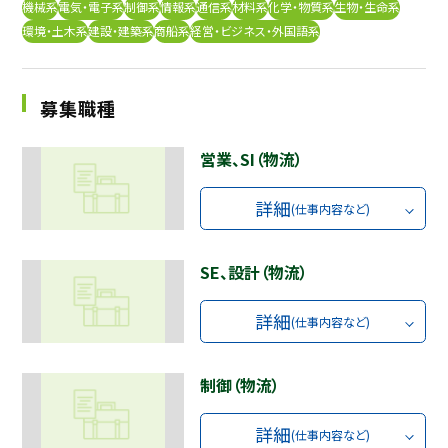
機械系
電気・電子系
制御系
情報系
通信系
材料系
化学・物質系
生物・生命系
採用継続中の企業特集
環境・土木系
建設・建築系
商船系
経営・ビジネス・外国語系
本科5年生・専攻科2年生向け
9/30
まで
募集職種
営業、SI（物流）
詳細
(仕事内容など)
SE、設計（物流）
詳細
(仕事内容など)
制御（物流）
詳細
(仕事内容など)