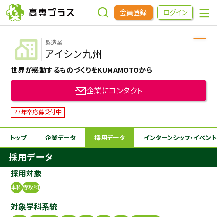
会員登録
ログイン
製造業
企業をさがす
アイシン九州
世界が感動するものづくりをKUMAMOTOから
進学先をさがす
企業にコンタクト
インターンシップ・イベントをさがす
27年卒応募受付中
トップ
企業データ
採用データ
インターンシップ
・イベン
高専OBOGをさがす
採用データ
高専プラスセミナー
採用対象
本科
専攻科
高専生コミュニティ
対象学科系統
めもらす