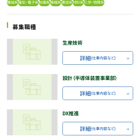
機械系
電気・電子系
制御系
情報系
通信系
材料系
化学・物質系
採用継続中の企業特集
本科5年生・専攻科2年生向け
9/30
まで
募集職種
生産技術
詳細
(仕事内容など)
設計（半導体装置事業部）
詳細
(仕事内容など)
DX推進
詳細
(仕事内容など)