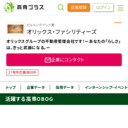
会員登録
ログイン
ビルメンテナンス業
企業をさがす
オリックス・ファシリティーズ
オリックスグループの不動産管理会社です！ーあなたの「らしさ」
進学先をさがす
は、きっと武器になる。ー
企業にコンタクト
インターンシップ・イベントをさがす
27年卒応募受付中
高専OBOGをさがす
トップ
企業データ
採用データ
インターンシップ
・イベン
活躍する高専OBOG
高専プラスセミナー
高専生コミュニティ
めもらす