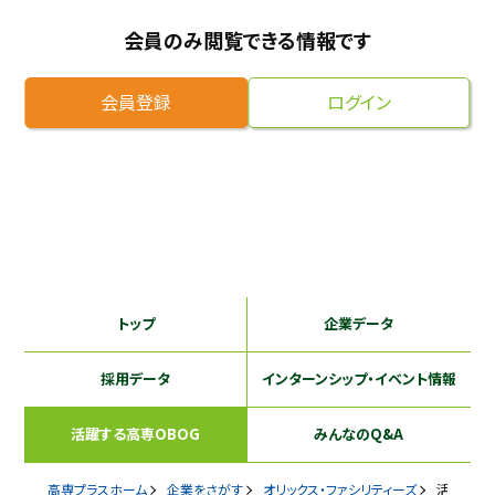
採用継続中の企業特集
会員のみ閲覧できる情報です
本科5年生・専攻科2年生向け
9/30
まで
会員登録
ログイン
トップ
企業データ
採用データ
インターンシップ
・イベント情報
活躍する
高専OBOG
みんなのQ&A
高専プラスホーム
企業をさがす
オリックス・ファシリティーズ
活躍するOBOG