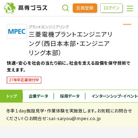
会員登録
ログイン
プラントエンジニアリング
企業をさがす
三菱電機プラントエンジニアリ
ング（西日本本部・エンジニア
進学先をさがす
リング本部）
快適・安心を社会の当たり前に。社会を支える設備を保守技術で
支えます。
インターンシップ・イベントをさがす
27年卒応募受付中
高専OBOGをさがす
トップ
企業データ
採用データ
インターンシップ
・イベン
高専プラスセミナー
冬季１day施設見学・作業体験を実施致します。お気軽にお問合せ
ください！◎お問合せ：sai-saiyou@mpec.co.jp
高専生コミュニティ
めもらす