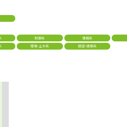
系
制御系
情報系
系
環境・土木系
建設・建築系