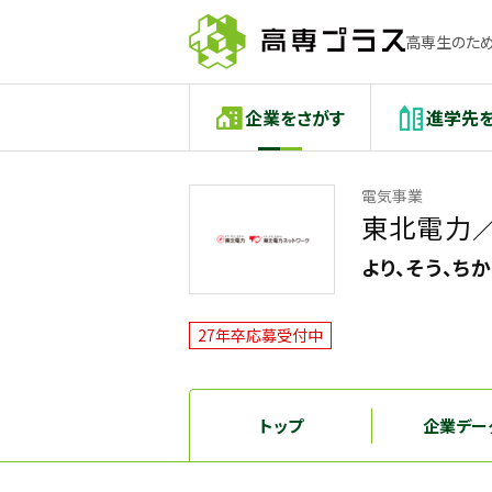
高専生のため
企業をさがす
進学先
電気事業
東北電力
より、そう、ち
27年卒応募受付中
トップ
企業デー