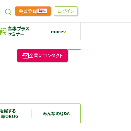
会員登録
ログイン
無料
高専プラス
more
セミナー
めもらす
高専生コミュニティ
企業にコンタクト
採用継続中の企業特集
本科5年生・専攻科2年生向け
活躍する
みんなのQ&A
高専OBOG