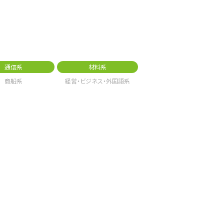
通信系
材料系
商船系
経営・ビジネス・外国語系