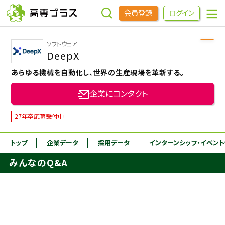
会員登録
ログイン
ソフトウェア
企業をさがす
DeepX
あらゆる機械を自動化し、世界の生産現場を革新する。
進学先をさがす
企業にコンタクト
インターンシップ・イベントをさがす
27年卒応募受付中
トップ
企業データ
採用データ
インターンシップ
・イベン
高専OBOGをさがす
みんなのQ&A
高専プラスセミナー
高専生コミュニティ
めもらす