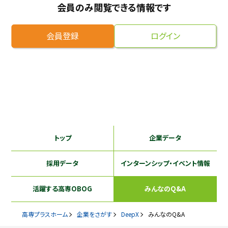
会員のみ閲覧できる情報です
採用継続中の企業特集
本科5年生・専攻科2年生向け
9/30
まで
会員登録
ログイン
トップ
企業データ
採用データ
インターンシップ
・イベント情報
活躍する
高専OBOG
みんなのQ&A
高専プラスホーム
企業をさがす
DeepX
みんなのQ&A