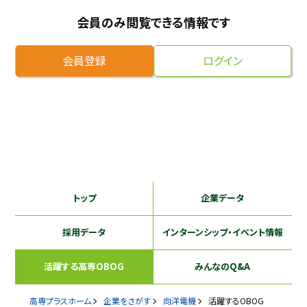
会員のみ閲覧できる情報です
採用継続中の企業特集
本科5年生・専攻科2年生向け
9/30
まで
会員登録
ログイン
トップ
企業データ
採用データ
インターンシップ
・イベント情報
活躍する
高専OBOG
みんなのQ&A
高専プラスホーム
企業をさがす
向洋電機
活躍するOBOG