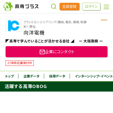
会員登録
ログイン
プラントエンジニアリング（機械、電気、情報、制御
企業をさがす
系）・商社
向洋電機
◤高専で学んでいることが活かせる会社 ◢ ー 大阪勤務 ー
進学先をさがす
企業にコンタクト
インターンシップ・イベントをさがす
27年卒応募受付中
高専OBOGをさがす
トップ
企業データ
採用データ
インターンシップ
・イベン
活躍する高専OBOG
高専プラスセミナー
高専生コミュニティ
めもらす