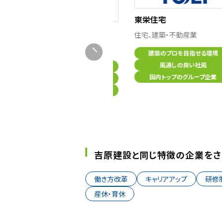
東栄住宅
王子エンジニアリング
住宅、建築・不動産業
建設業
建築のプロを目指せる環境
風通しの良い社風
王子グループの技術力
国内トップのグループ企業
ワークライフバランス取れます
充実の福利厚生制度
吉原建設と同じ特徴の企業をさ
働き方改革
キャリアアップ
研修
産休・育休