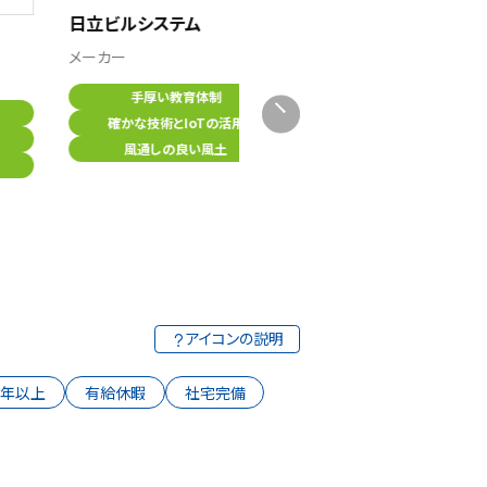
日立ビルシステム
メーカー
手厚い教育体制
伊藤忠アーバンコミュニティ
確かな技術とIoTの活用
風通しの良い風土
不動産業
風通しの良い風土（さん呼び）
社内イベントや部活動多数あり
離職率が低い
アイコンの説明
0年以上
有給休暇
社宅完備