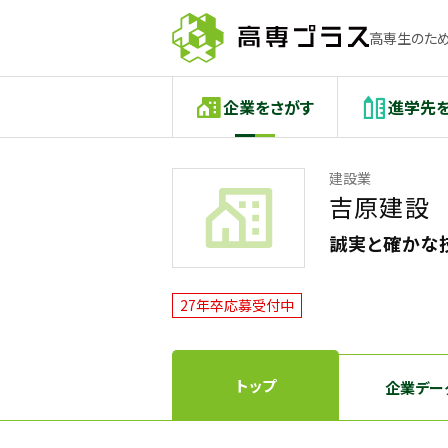
高専生のため
企業をさがす
進学先
建設業
吉原建設
誠実と確かな
27年卒応募受付中
トップ
企業デー