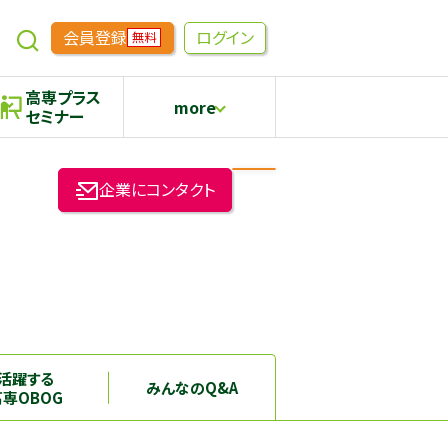
会員登録
ログイン
無料
高専プラス
more
セミナー
めもらす
高専生コミュニティ
企業にコンタクト
採用継続中の企業特集
本科5年生・専攻科2年生向け
活躍する
みんなのQ&A
高専OBOG