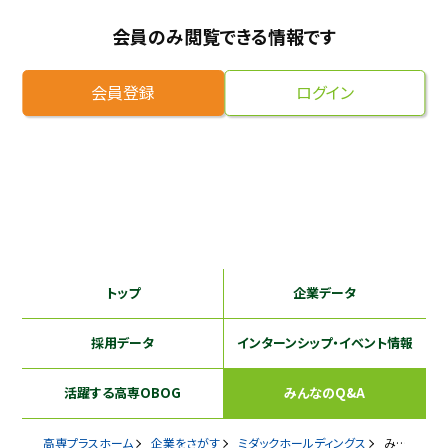
採用継続中の企業特集
会員のみ閲覧できる情報です
本科5年生・専攻科2年生向け
9/30
まで
会員登録
ログイン
トップ
企業データ
採用データ
インターンシップ
・イベント情報
活躍する
高専OBOG
みんなのQ&A
高専プラスホーム
企業をさがす
ミダックホールディングス
みんなのQ&A