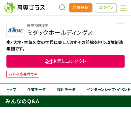
会員登録
ログイン
廃棄物処理業
企業をさがす
ミダックホールディングス
水・大地・空気を次の世代に美しく渡すその前線を担う環境創造
進学先をさがす
集団です。
企業にコンタクト
インターンシップ・イベントをさがす
27年卒応募受付中
高専OBOGをさがす
トップ
企業データ
採用データ
インターンシップ
・イベン
みんなのQ&A
高専プラスセミナー
高専生コミュニティ
めもらす