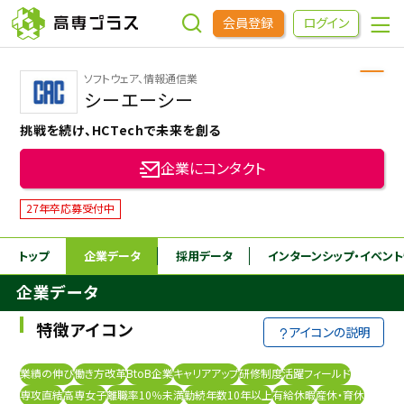
会員登録
ログイン
ソフトウェア、情報通信業
企業をさがす
シーエーシー
挑戦を続け、HCTechで未来を創る
進学先をさがす
企業にコンタクト
インターンシップ・イベントをさがす
27年卒応募受付中
トップ
企業データ
採用データ
インターンシップ
・イベン
高専OBOGをさがす
企業データ
高専プラスセミナー
特徴アイコン
アイコンの説明
高専生コミュニティ
業績の伸び
働き方改革
BtoB企業
キャリアアップ
研修制度
活躍フィールド
めもらす
専攻直結
高専女子
離職率10％未満
勤続年数10年以上
有給休暇
産休・育休