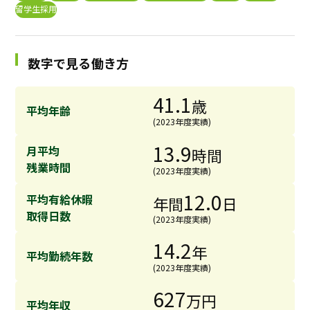
留学生採用
採用継続中の企業特集
本科5年生・専攻科2年生向け
9/30
まで
数字で見る働き方
41.1
歳
平均年齢
(2023年度実績)
13.9
月平均
時間
残業時間
(2023年度実績)
12.0
平均有給休暇
年間
日
取得日数
(2023年度実績)
14.2
年
平均勤続年数
(2023年度実績)
627
万円
平均年収