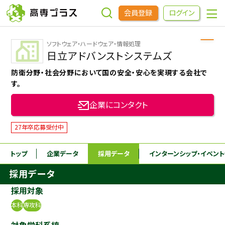
会員登録
ログイン
ソフトウェア・ハードウェア・情報処理
企業をさがす
日立アドバンストシステムズ
防衛分野・社会分野において国の安全・安心を実現する会社で
進学先をさがす
す。
企業にコンタクト
インターンシップ・イベントをさがす
27年卒応募受付中
高専OBOGをさがす
トップ
企業データ
採用データ
インターンシップ
・イベン
採用データ
高専プラスセミナー
採用対象
本科
専攻科
高専生コミュニティ
めもらす
対象学科系統