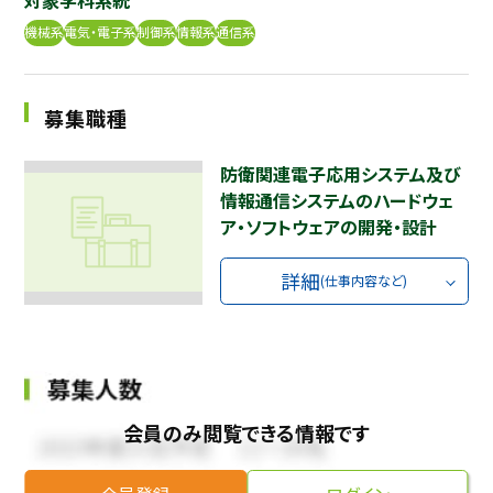
機械系
電気・電子系
制御系
情報系
通信系
採用継続中の企業特集
本科5年生・専攻科2年生向け
9/30
まで
募集職種
防衛関連電子応用システム及び
情報通信システムのハードウェ
ア・ソフトウェアの開発・設計
詳細
(仕事内容など)
会員のみ閲覧できる情報です