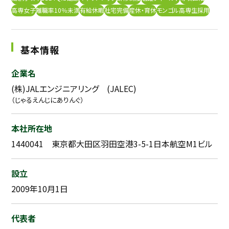
高専女子
離職率10％未満
有給休暇
社宅完備
産休・育休
モンゴル高専生採用
採用継続中の企業特集
本科5年生・専攻科2年生向け
9/30
まで
基本情報
企業名
(株)JALエンジニアリング (JALEC)
（じゃるえんじにありんぐ）
本社所在地
1440041 東京都大田区羽田空港3-5-1日本航空M1ビル
設立
2009年10月1日
代表者