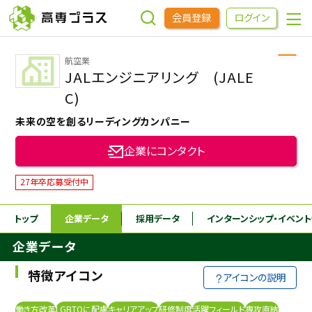
会員登録
ログイン
航空業
企業をさがす
JALエンジニアリング (JALE
C)
進学先をさがす
未来の空を創るリーディングカンパニー
企業にコンタクト
インターンシップ・イベントをさがす
27年卒応募受付中
高専OBOGをさがす
トップ
企業データ
採用データ
インターンシップ
・イベン
企業データ
高専プラスセミナー
特徴アイコン
アイコンの説明
高専生コミュニティ
めもらす
働き方改革
LGBTQに配慮
キャリアアップ
研修制度
活躍フィールド
専攻直結