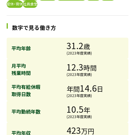
産休・育休
社員食堂
採用継続中の企業特集
本科5年生・専攻科2年生向け
9/30
まで
数字で見る働き方
31.2
歳
平均年齢
(2023年度実績)
12.3
月平均
時間
残業時間
(2023年度実績)
14.6
平均有給休暇
年間
日
取得日数
(2023年度実績)
10.5
年
平均勤続年数
(2023年度実績)
423
万円
平均年収