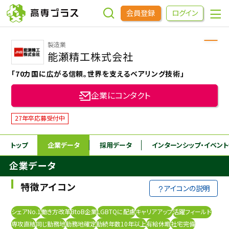
会員登録
ログイン
製造業
企業をさがす
能瀬精工株式会社
「70カ国に広がる信頼。世界を支えるベアリング技術」
進学先をさがす
企業にコンタクト
インターンシップ・イベントをさがす
27年卒応募受付中
トップ
企業データ
採用データ
インターンシップ
・イベン
高専OBOGをさがす
企業データ
高専プラスセミナー
特徴アイコン
アイコンの説明
高専生コミュニティ
シェアNo.1
働き方改革
BtoB企業
LGBTQに配慮
キャリアアップ
活躍フィールド
めもらす
専攻直結
同じ勤務地
勤務地確定
勤続年数10年以上
有給休暇
社宅完備