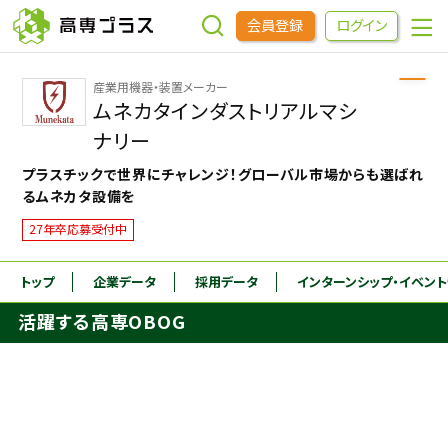
会員登録
ログイン
産業用機器・装置メーカー
企業をさがす
ムネカタインダストリアルマシ
ナリー
進学先をさがす
プラスチックで世界にチャレンジ！グローバル市場からも選ばれ
るムネカタ設備を
インターンシップ・イベントをさがす
27年卒応募受付中
トップ
企業データ
採用データ
インターンシップ
・イベン
高専OBOGをさがす
活躍する高専OBOG
高専プラスセミナー
高専生コミュニティ
めもらす