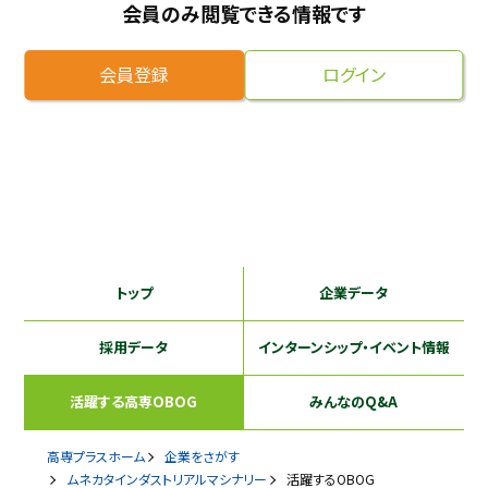
会員のみ閲覧できる情報です
採用継続中の企業特集
本科5年生・専攻科2年生向け
9/30
会員登録
ログイン
まで
トップ
企業データ
採用データ
インターンシップ
・イベント情報
活躍する
高専OBOG
みんなのQ&A
高専プラスホーム
企業をさがす
ムネカタインダストリアルマシナリー
活躍するOBOG