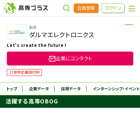
会員登録
ログイン
製造
企業をさがす
ダルマエレクトロニクス
Let's create the future !
進学先をさがす
企業にコンタクト
インターンシップ・イベントをさがす
27年卒応募受付中
トップ
企業データ
採用データ
インターンシップ
・イベン
高専OBOGをさがす
活躍する高専OBOG
高専プラスセミナー
高専生コミュニティ
めもらす