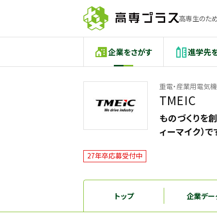
高専生のため
企業をさがす
進学先
重電・産業用電気機
TMEIC
ものづくりを創
ィーマイク）で
27年卒応募受付中
トップ
企業デー