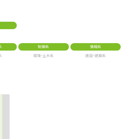
系
制御系
情報系
系
環境・土木系
建設・建築系