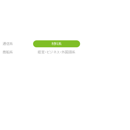
通信系
材料系
商船系
経営・ビジネス・外国語系