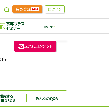
会員登録
ログイン
無料
高専プラス
more
セミナー
めもらす
高専生コミュニティ
企業にコンタクト
採用継続中の企業特集
本科5年生・専攻科2年生向け
（テ
活躍する
みんなのQ&A
高専OBOG