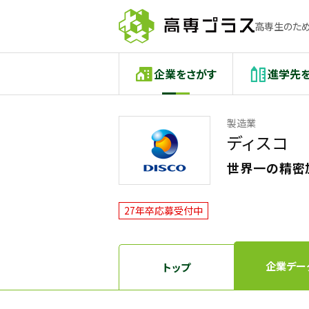
高専生のため
企業をさがす
進学先
製造業
ディスコ
世界一の精密
27年卒応募受付中
企業デー
トップ