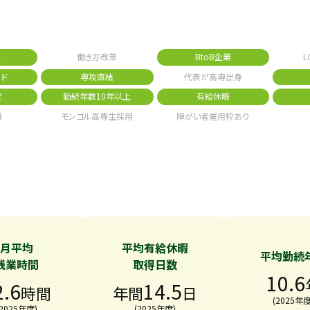
1
働き方改革
BtoB企業
L
ド
専攻直結
代表が高専出身
定
勤続年数10年以上
有給休暇
用
モンゴル高専生採用
障がい者雇用枠あり
月平均
平均有給休暇
平均勤続
残業時間
取得日数
10.6
2.6
14.5
時間
年間
日
(2025年度
(2025年度)
(2025年度)