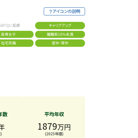
アイコンの説明
GBTQに配慮
キャリアアップ
高専女子
離職率10％未満
社宅完備
産休・育休
年数
平均年収
1879
年
万円
)
(2025年度)