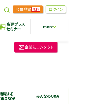
会員登録
ログイン
無料
高専プラス
more
セミナー
めもらす
高専生コミュニティ
企業にコンタクト
採用継続中の企業特集
本科5年生・専攻科2年生向け
活躍する
みんなのQ&A
高専OBOG