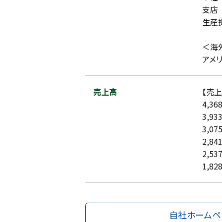
支
生産
＜海
アメ
売上高
【売上
4,3
3,9
3,0
2,8
2,5
1,8
自社ホームペ