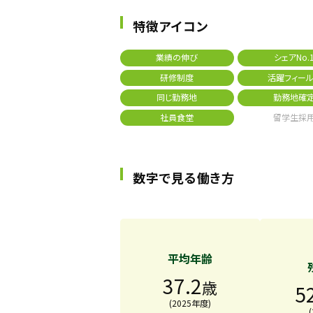
特徴アイコン
業績の伸び
シェアNo.
研修制度
活躍フィール
同じ勤務地
勤務地確
社員食堂
留学生採
数字で見る働き方
平均年齢
37.2
歳
5
(2025年度)