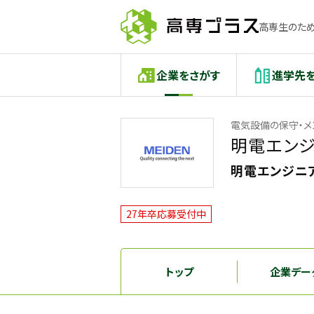
高専生のため
企業をさがす
進学先
電気設備の保守・メ
明電エンジ
明電エンジニア
27年卒応募受付中
トップ
企業デー