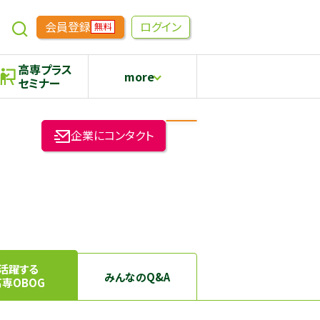
会員登録
ログイン
無料
高専プラス
more
セミナー
めもらす
高専生コミュニティ
企業にコンタクト
採用継続中の企業特集
本科5年生・専攻科2年生向け
活躍する
みんなのQ&A
高専OBOG