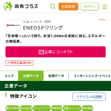
会員登録
ログイン
石油・エネルギー開発
企業をさがす
ENEOSドリリング
「日本唯一」という誇り。 水深7,000mの未知に挑む、エネルギー
進学先をさがす
の開拓者。
企業にコンタクト
インターンシップ・イベントをさがす
27年卒応募受付中
高専OBOGをさがす
トップ
企業データ
採用データ
インターンシップ
・イベン
企業データ
高専プラスセミナー
特徴アイコン
アイコンの説明
高専生コミュニティ
めもらす
働き方改革
BtoB企業
キャリアアップ
研修制度
活躍フィールド
専攻直結