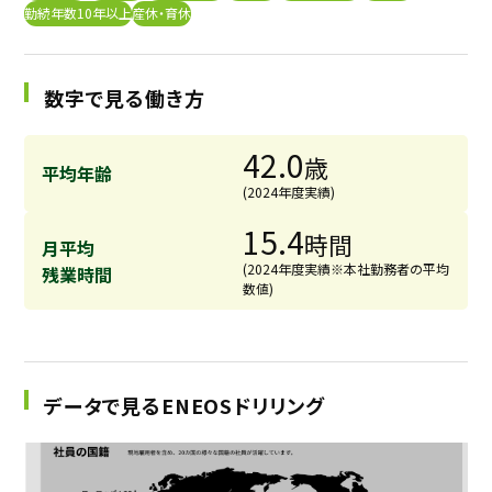
勤続年数10年以上
産休・育休
採用継続中の企業特集
本科5年生・専攻科2年生向け
9/30
まで
数字で見る働き方
42.0
歳
平均年齢
(2024年度実績)
15.4
時間
月平均
(2024年度実績※本社勤務者の平均
残業時間
数値)
データで見るENEOSドリリング