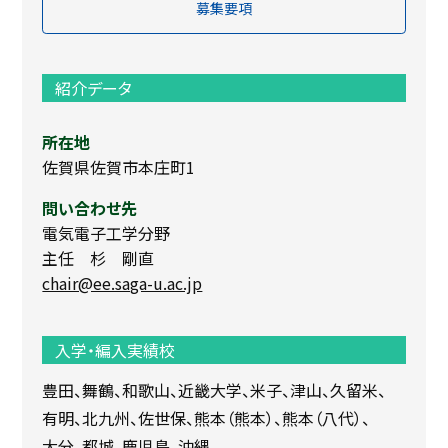
募集要項
紹介データ
所在地
佐賀県佐賀市本庄町1
問い合わせ先
電気電子工学分野
主任 杉 剛直
chair@ee.saga-u.ac.jp
入学・編入実績校
豊田
舞鶴
和歌山
近畿大学
米子
津山
久留米
有明
北九州
佐世保
熊本（熊本）
熊本（八代）
大分
都城
鹿児島
沖縄