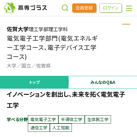
会員登録
ログイン
佐賀大学
理工学部理工学科
企業をさがす
電気電子工学部門(電気エネルギ
ー工学コース、電子デバイス工学
進学先をさがす
コース)
大学
国立
佐賀県
インターンシップ・イベントをさがす
トップ
みんなのQ&A
高専OBOGをさがす
イノベーションを創出し、未来を拓く電気電子
工学
高専プラスセミナー
学べる分野
電気電子工学
半導体工学
生体医工学
高専生コミュニティ
通信工学
人工知能
めもらす