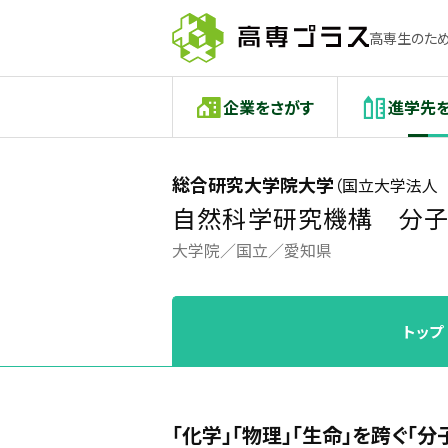
高専生のため
企業をさがす
進学先
総合研究大学院大学
（国立大学法人
自然科学研究機構 分
大学院
国立
愛知県
トップ
「化学」「物理」「生命」を跨ぐ「分