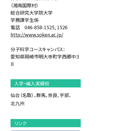
（湘南国際村）
総合研究大学院大学
学務課学生係
電話 046-858-1525, 1526
http://www.soken.ac.jp/
分子科学コースキャンパス：
愛知県岡崎市明大寺町字西郷中３
８
入学・編入実績校
仙台（名取）
群馬
奈良
宇部
北九州
リンク