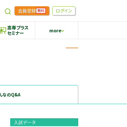
会員登録
ログイン
無料
高専プラス
more
セミナー
めもらす
高専生コミュニティ
採用継続中の企業特集
本科5年生・専攻科2年生向け
んなのQ&A
入試データ