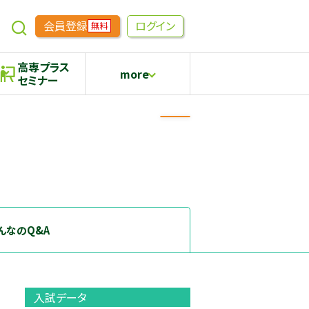
会員登録
ログイン
無料
高専プラス
more
セミナー
めもらす
高専生コミュニティ
採用継続中の企業特集
本科5年生・専攻科2年生向け
んなのQ&A
入試データ