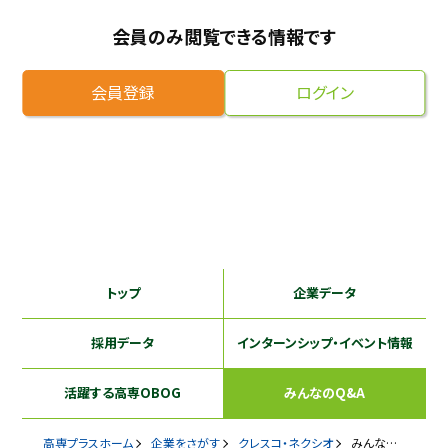
採用継続中の企業特集
会員のみ閲覧できる情報です
本科5年生・専攻科2年生向け
9/30
まで
会員登録
ログイン
トップ
企業データ
採用データ
インターンシップ
・イベント情報
活躍する
高専OBOG
みんなのQ&A
高専プラスホーム
企業をさがす
クレスコ・ネクシオ
みんなのQ&A