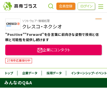
会員登録
ログイン
ソフトウェア・情報処理
企業をさがす
クレスコ・ネクシオ
"Positive""Forward"を合言葉に前向きな姿勢で技術と信
進学先をさがす
頼と可能性を提供し続けます
企業にコンタクト
インターンシップ・イベントをさがす
27年卒応募受付中
高専OBOGをさがす
トップ
企業データ
採用データ
インターンシップ
・イベン
みんなのQ&A
高専プラスセミナー
高専生コミュニティ
めもらす