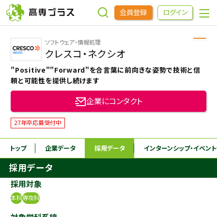
会員登録
ログイン
ソフトウェア・情報処理
企業をさがす
クレスコ・ネクシオ
"Positive""Forward"を合言葉に前向きな姿勢で技術と信
進学先をさがす
頼と可能性を提供し続けます
企業にコンタクト
インターンシップ・イベントをさがす
27年卒応募受付中
高専OBOGをさがす
トップ
企業データ
採用データ
インターンシップ
・イベン
採用データ
高専プラスセミナー
採用対象
本科
専攻科
高専生コミュニティ
めもらす
対象学科系統