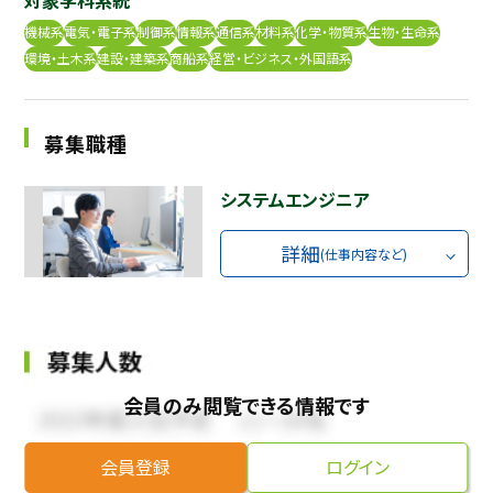
機械系
電気・電子系
制御系
情報系
通信系
材料系
化学・物質系
生物・生命系
採用継続中の企業特集
本科5年生・専攻科2年生向け
環境・土木系
建設・建築系
商船系
経営・ビジネス・外国語系
9/30
まで
募集職種
システムエンジニア
詳細
(仕事内容など)
会員のみ閲覧できる情報です
会員登録
ログイン