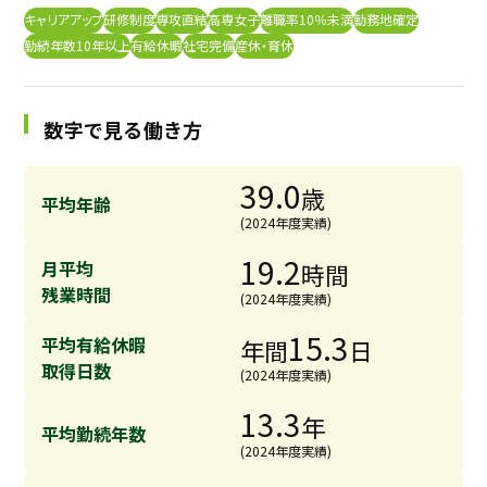
キャリアアップ
研修制度
専攻直結
高専女子
離職率10％未満
勤務地確定
採用継続中の企業特集
本科5年生・専攻科2年生向け
勤続年数10年以上
有給休暇
社宅完備
産休・育休
9/30
まで
数字で見る働き方
39.0
歳
平均年齢
(2024年度実績)
19.2
月平均
時間
残業時間
(2024年度実績)
15.3
平均有給休暇
年間
日
取得日数
(2024年度実績)
13.3
年
平均勤続年数
(2024年度実績)