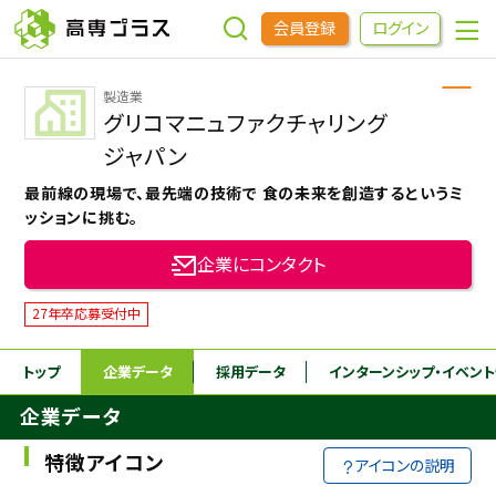
会員登録
ログイン
製造業
企業をさがす
グリコマニュファクチャリング
ジャパン
進学先をさがす
最前線の現場で、最先端の技術で 食の未来を創造するというミ
ッションに挑む。
インターンシップ・イベントをさがす
企業にコンタクト
27年卒応募受付中
高専OBOGをさがす
トップ
企業データ
採用データ
インターンシップ
・イベン
高専プラスセミナー
企業データ
高専生コミュニティ
特徴アイコン
アイコンの説明
めもらす