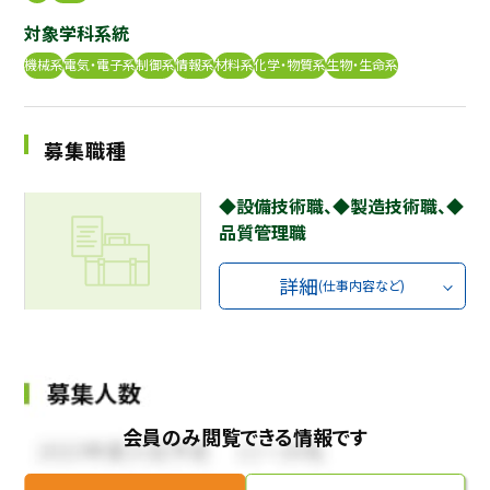
対象学科系統
採用継続中の企業特集
本科5年生・専攻科2年生向け
9/30
機械系
電気・電子系
制御系
情報系
材料系
化学・物質系
生物・生命系
まで
募集職種
◆設備技術職、◆製造技術職、◆
品質管理職
詳細
(仕事内容など)
会員のみ閲覧できる情報です