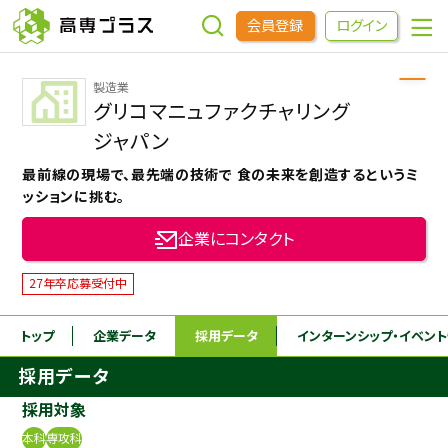
会員登録
ログイン
製造業
企業をさがす
グリコマニュファクチャリング
ジャパン
進学先をさがす
最前線の現場で、最先端の技術で 食の未来を創造するというミ
ッションに挑む。
インターンシップ・イベントをさがす
企業にコンタクト
27年卒応募受付中
高専OBOGをさがす
トップ
企業データ
採用データ
インターンシップ
・イベン
高専プラスセミナー
採用データ
採用対象
高専生コミュニティ
めもらす
本科
専攻科