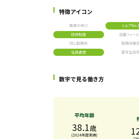
特徴アイコン
業績の伸び
シェアNo.
研修制度
活躍フィール
同じ勤務地
勤務地確
社員食堂
留学生採
数字で見る働き方
平均年齢
38.1
歳
1
(2024年度実績)
(2