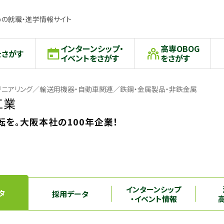
の就職・進学情報サイト
インターンシップ・
高専OBOG
をさがす
イベントをさがす
をさがす
ジニアリング／輸送用機器・自動車関連／鉄鋼・金属製品・非鉄金属
工業
を。大阪本社の100年企業！
インターンシップ
タ
採用データ
・イベント情報