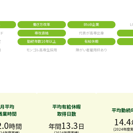
1
働き方改革
BtoB企業
L
ド
専攻直結
代表が高専出身
定
勤続年数10年以上
有給休暇
用
モンゴル高専生採用
障がい者雇用枠あり
月平均
平均有給休暇
平均勤続
残業時間
取得日数
14.4
2.0
13.3
時間
年間
日
(2024年度
024年度実績)
(2024年度実績)