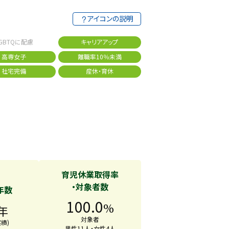
アイコンの説明
GBTQに配慮
キャリアアップ
高専女子
離職率10％未満
社宅完備
産休・育休
育児休業取得率
・対象者数
年数
100.0
%
年
対象者
実績)
男性11人・女性4人