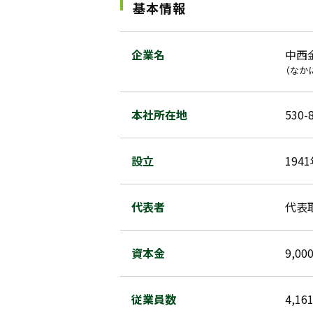
基本情報
企業名
中西
（なか
本社所在地
530
設立
194
代表者
代表
資本金
9,0
従業員数
4,1