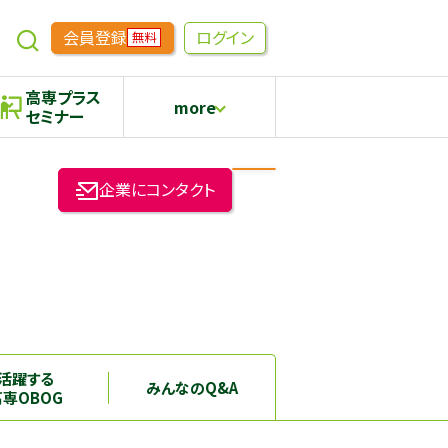
会員登録
ログイン
無料
高専プラス
more
セミナー
めもらす
高専生コミュニティ
企業にコンタクト
採用継続中の企業特集
本科5年生・専攻科2年生向け
活躍する
みんなのQ&A
高専OBOG