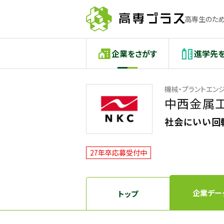
高専生のため
企業をさがす
進学先
機械・プラントエン
中西金属
社会にいい回転
27年卒応募受付中
企業デー
トップ