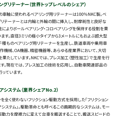
ングリテーナー（世界トップレベルのシェア）
の車軸に使われるベアリング用リテーナーは100％NKC製。ベ
グリテーナーとは内輪と外輪の間に挿入し、耐摩耗性と良好な
性によりボールベアリング・コロベアリングを保持する役割を果
います。直径3ミリの極小タイプから3メートルにもおよぶ超大型
千種ものベアリング用リテーナーを生産し、鉄道車両や乗用車
工作機械、OA機器、精密機器等、あらゆる産業界において、大切
を果たしています。NKCでは、プレス加工（塑性加工）で生産を行
ます。現在では、プレス加工の技術を応用し、自動車関連部品の
行っています。
アシステム（業界シェアNo.2）
ンを全く使わないフリクション駆動方式を採用した「フリクション
アシステム」。駆動革命とも呼べるこの画期的なシステムは、モー
駆動力を摩擦力に変えて台車を搬送することで、搬送スピードの