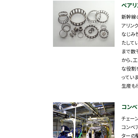
ベアリ
新幹線
アリン
なじみ
たして
まで数
から、
な役割
ってい
生産も
コンベ
チェー
コンベ
ターの