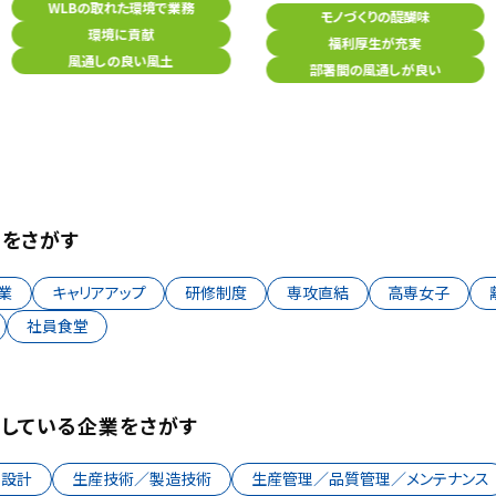
WLBの取れた環境で業務
モノづくりの醍醐味
環境に貢献
福利厚生が充実
風通しの良い風土
部署間の風通しが良い
をさがす
企業
キャリアアップ
研修制度
専攻直結
高専女子
社員食堂
している企業をさがす
品設計
生産技術／製造技術
生産管理／品質管理／メンテナンス