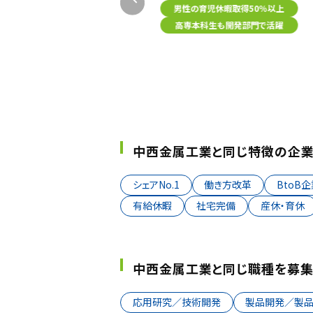
男性の育児休暇取得50％以上
職場の雰囲気が良い
高専本科生も開発部門で活躍
中西金属工業と同じ特徴の企業
シェアNo.1
働き方改革
BtoB
有給休暇
社宅完備
産休・育休
中西金属工業と同じ職種を募集
応用研究／技術開発
製品開発／製