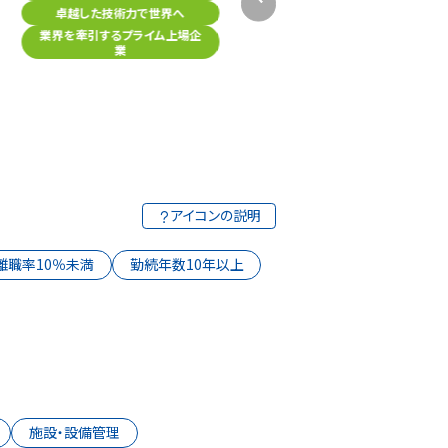
三菱重工機械システム
卓越した技術力で世界へ
製造業
業界を牽引するプライム上場企
業
グループトップクラスの製品数
若手からやりがいある仕事を担
当
和気あいあいとした風土
アイコンの説明
離職率10％未満
勤続年数10年以上
施設・設備管理