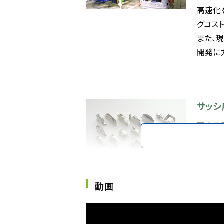
高速化
グコス
また、
開発に
サッシ
窓の足
らの戸
する役
は、戸
NKC
動画
さ」と
音性に
する新