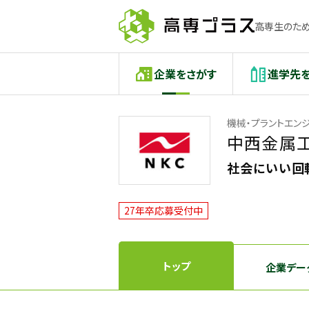
高専生のため
企業をさがす
進学先
機械・プラントエン
中西金属
社会にいい回転
27年卒応募受付中
トップ
企業デー