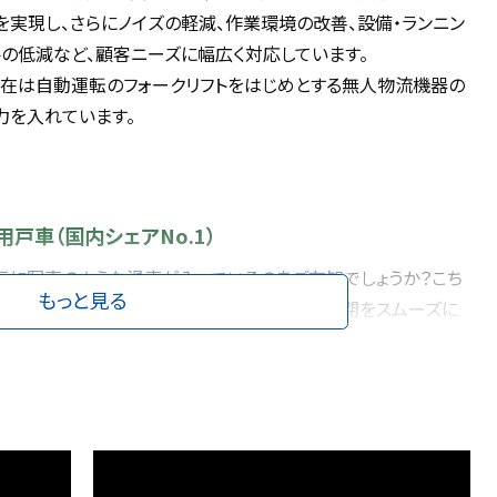
を実現し、さらにノイズの軽減、作業環境の改善、設備・ランニン
トの低減など、顧客ニーズに幅広く対応しています。
現在は自動運転のフォークリフトをはじめとする無人物流機器の
力を入れています。
用戸車（国内シェアNo.1）
元に写真のような滑車が入っているのをご存知でしょうか？こち
もっと見る
車という製品は、窓とサッシの間に取り付け、開閉をスムーズに
割があります。重いガラス窓をお子さんでも開け閉めできるの
車がしっかりと機能しているからです。
では、これらの観点から、優れた技術に加えて、「使いやすさ」「快適
いった利用者の視点にたった製品開発を心がけ、スムーズかつ静
優れ、安全性、耐久性、低コストも追求した次代の住環境に貢献
製品開発を行っています。