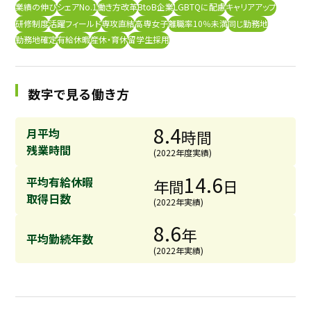
業績の伸び
シェアNo.1
働き方改革
BtoB企業
LGBTQに配慮
キャリアアップ
採用継続中の企業特集
研修制度
活躍フィールド
専攻直結
高専女子
離職率10％未満
同じ勤務地
本科5年生・専攻科2年生向け
9/30
勤務地確定
有給休暇
産休・育休
留学生採用
まで
数字で見る働き方
8.4
月平均
時間
残業時間
(2022年度実績)
14.6
平均有給休暇
年間
日
取得日数
(2022年実績)
8.6
年
平均勤続年数
(2022年実績)