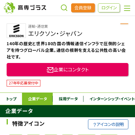
会員登録
ログイン
運輸・通信業
企業をさがす
エリクソン・ジャパン
140年の歴史と世界180カ国の情報通信インフラで圧倒的シェ
進学先をさがす
アを持つグローバル企業。通信の根幹を支える公共性の高い会
社です。
インターンシップ・イベントをさがす
企業にコンタクト
27年卒応募受付中
高専OBOGをさがす
トップ
企業データ
採用データ
インターンシップ
・イベン
高専プラスセミナー
企業データ
特徴アイコン
高専生コミュニティ
アイコンの説明
めもらす