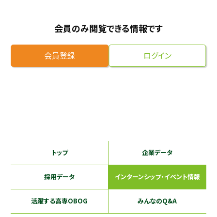
採用継続中の企業特集
本科5年生・専攻科2年生向け
会員のみ閲覧できる情報です
9/30
まで
会員登録
ログイン
トップ
企業データ
採用データ
インターンシップ
・イベント情報
活躍する
高専OBOG
みんなのQ&A