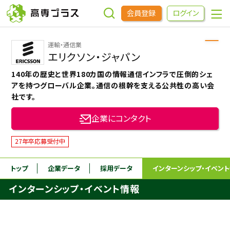
会員登録
ログイン
運輸・通信業
企業をさがす
エリクソン・ジャパン
140年の歴史と世界180カ国の情報通信インフラで圧倒的シェ
進学先をさがす
アを持つグローバル企業。通信の根幹を支える公共性の高い会
社です。
インターンシップ・イベントをさがす
企業にコンタクト
27年卒応募受付中
高専OBOGをさがす
トップ
企業データ
採用データ
インターンシップ
・イベン
高専プラスセミナー
インターンシップ・イベント情報
高専生コミュニティ
めもらす