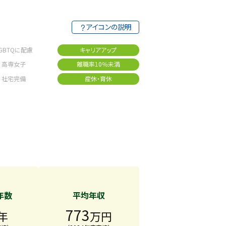
アイコンの説明
GBTQに配慮
キャリアアップ
高専女子
離職率10％未満
社宅完備
産休・育休
年数
平均年収
773
年
万円