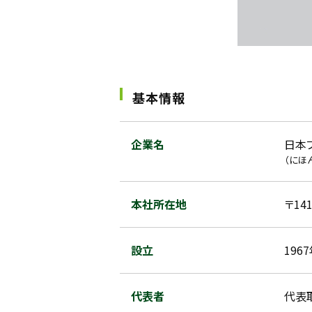
基本情報
企業名
日本
（にほ
本社所在地
〒1
設立
196
代表者
代表