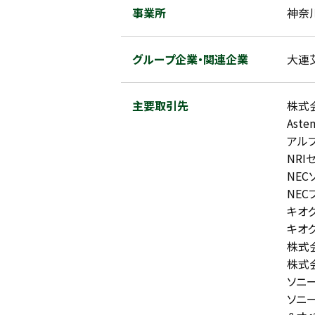
事業所
神奈
グループ企業・関連企業
大連
主要取引先
株式
Ast
アル
NR
NE
NE
キオ
キオ
株式
株式
ソニ
ソニ