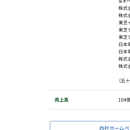
＆オ
株式
株式
東芝
東芝
東芝
日本
日本
株式
株式
（五
売上高
104
自社ホームペ