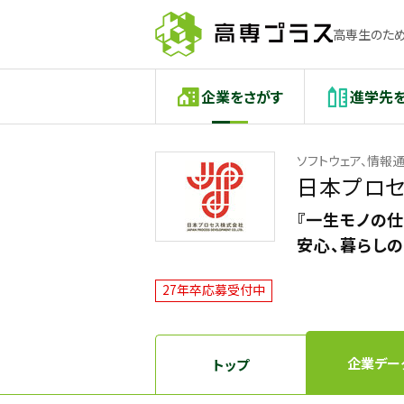
高専生のため
企業をさがす
進学先
ソフトウェア、情報
日本プロ
『一生モノの仕
安心、暮らし
27年卒応募受付中
企業デー
トップ