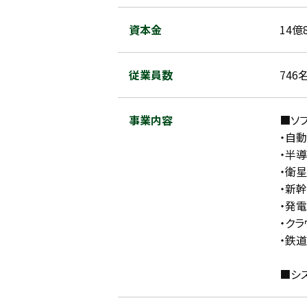
資本金
14億
従業員数
746
事業内容
■ソ
・自
・半
・衛
・新
・発
・ク
・鉄
■シ