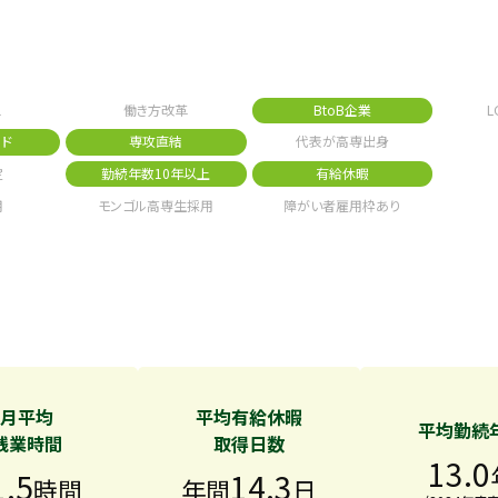
1
働き方改革
BtoB企業
L
ド
専攻直結
代表が高専出身
定
勤続年数10年以上
有給休暇
用
モンゴル高専生採用
障がい者雇用枠あり
月平均
平均有給休暇
平均勤続
残業時間
取得日数
13.0
1.5
14.3
時間
年間
日