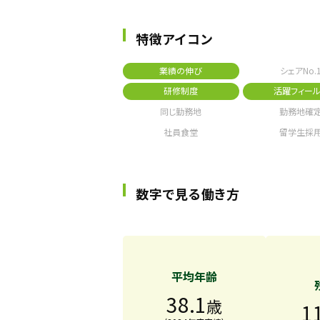
特徴アイコン
業績の伸び
シェアNo.
研修制度
活躍フィール
同じ勤務地
勤務地確
社員食堂
留学生採
数字で見る働き方
平均年齢
38.1
歳
1