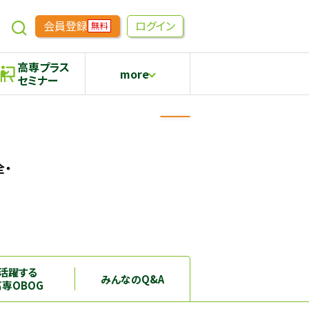
会員登録
ログイン
無料
高専プラス
more
セミナー
めもらす
高専生コミュニティ
採用継続中の企業特集
本科5年生・専攻科2年生向け
全・
活躍する
みんなのQ&A
高専OBOG