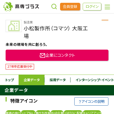
会員登録
ログイン
製造業
企業をさがす
小松製作所（コマツ） 大阪工
場
進学先をさがす
未来の現場を共に創ろう。
企業にコンタクト
インターンシップ・イベントをさがす
27年卒応募受付中
高専OBOGをさがす
トップ
企業データ
採用データ
インターンシップ
・イベン
企業データ
高専プラスセミナー
特徴アイコン
アイコンの説明
高専生コミュニティ
めもらす
業績の伸び
シェアNo.1
働き方改革
BtoB企業
LGBTQに配慮
キャリアアップ