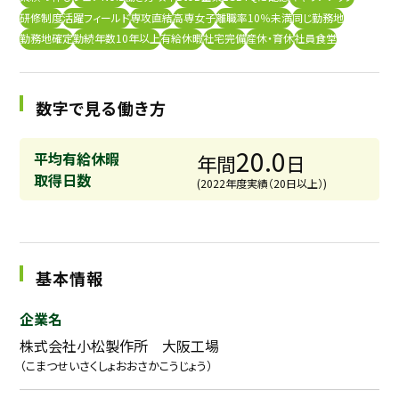
研修制度
活躍フィールド
専攻直結
高専女子
離職率10％未満
同じ勤務地
採用継続中の企業特集
本科5年生・専攻科2年生向け
勤務地確定
勤続年数10年以上
有給休暇
社宅完備
産休・育休
社員食堂
9/30
まで
数字で見る働き方
20.0
平均有給休暇
年間
日
取得日数
(2022年度実績（20日以上）)
基本情報
企業名
株式会社小松製作所 大阪工場
（こまつせいさくしょおおさかこうじょう）