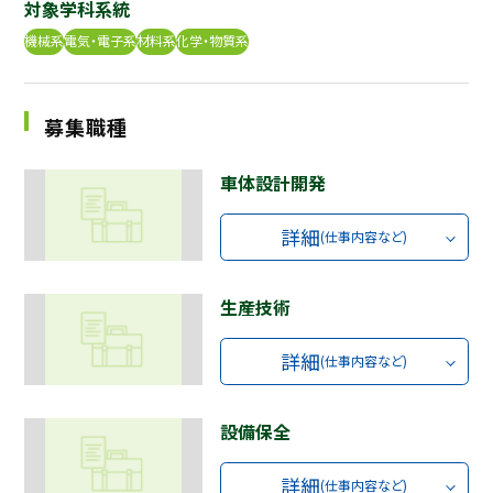
対象学科系統
採用継続中の企業特集
本科5年生・専攻科2年生向け
機械系
電気・電子系
材料系
化学・物質系
9/30
まで
募集職種
車体設計開発
詳細
(仕事内容など)
生産技術
詳細
(仕事内容など)
設備保全
詳細
(仕事内容など)