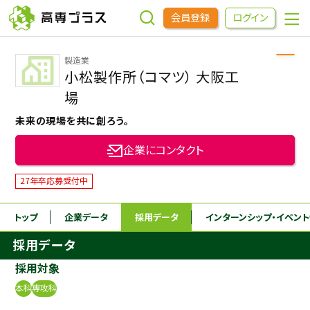
会員登録
ログイン
製造業
企業をさがす
小松製作所（コマツ） 大阪工
場
進学先をさがす
未来の現場を共に創ろう。
企業にコンタクト
インターンシップ・イベントをさがす
27年卒応募受付中
高専OBOGをさがす
トップ
企業データ
採用データ
インターンシップ
・イベン
採用データ
高専プラスセミナー
採用対象
高専生コミュニティ
本科
専攻科
めもらす