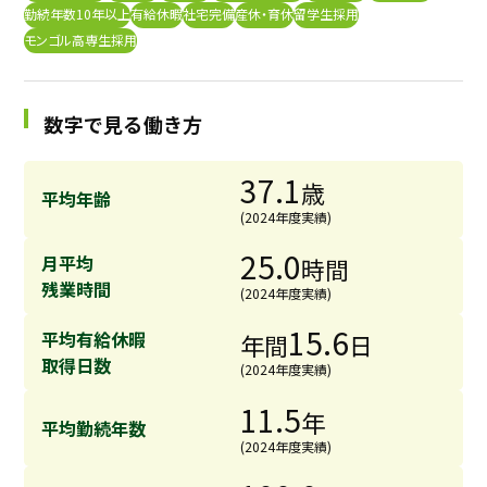
勤続年数10年以上
有給休暇
社宅完備
産休・育休
留学生採用
採用継続中の企業特集
本科5年生・専攻科2年生向け
モンゴル高専生採用
9/30
まで
数字で見る働き方
37.1
歳
平均年齢
(2024年度実績)
25.0
月平均
時間
残業時間
(2024年度実績)
15.6
平均有給休暇
年間
日
取得日数
(2024年度実績)
11.5
年
平均勤続年数
(2024年度実績)