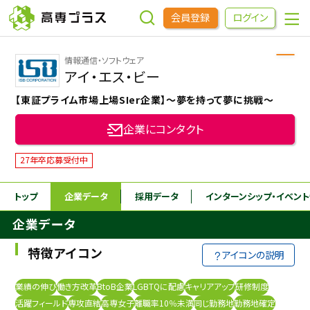
会員登録
ログイン
情報通信・ソフトウェア
企業をさがす
アイ・エス・ビー
【東証プライム市場上場SIer企業】～夢を持って夢に挑戦～
進学先をさがす
企業にコンタクト
インターンシップ・イベントをさがす
27年卒応募受付中
トップ
企業データ
採用データ
インターンシップ
・イベン
高専OBOGをさがす
企業データ
高専プラスセミナー
特徴アイコン
アイコンの説明
高専生コミュニティ
業績の伸び
働き方改革
BtoB企業
LGBTQに配慮
キャリアアップ
研修制度
めもらす
活躍フィールド
専攻直結
高専女子
離職率10％未満
同じ勤務地
勤務地確定