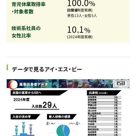
100.0
%
育児休業取得率
対象者
(2024年度実績)
・対象者数
男性13人・女性5人
10.1
技術系社員の
%
女性比率
(2024年度実績)
データで見るアイ・エス・ビー