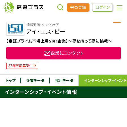
会員登録
ログイン
情報通信・ソフトウェア
企業をさがす
アイ・エス・ビー
【東証プライム市場上場SIer企業】～夢を持って夢に挑戦～
進学先をさがす
企業にコンタクト
インターンシップ・イベントをさがす
27年卒応募受付中
トップ
企業データ
採用データ
インターンシップ
・イベン
高専OBOGをさがす
インターンシップ・イベント情報
高専プラスセミナー
高専生コミュニティ
めもらす