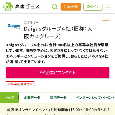
会員登録
ログイン
エネルギー
企業をさがす
Daigasグループ４社（旧称：大
阪ガスグループ）
進学先をさがす
Daigasグループ4社では、合計900名以上の高専卒社員が活躍
しています。 関西を中心に、お客さまにとって「なくてはならない」
エネルギーとソリューションをご提供し、暮らしとビジネスを4社
インターンシップ・イベントをさがす
が連携して支えています。
企業にコンタクト
高専OBOGをさがす
27年卒応募受付中
高専プラスセミナー
トップ
企業データ
採用データ
インターンシップ
・イベン
高専生コミュニティ
「放課後オンラインイベント」を随時開催(15:00～18:00のうち約1
めもらす