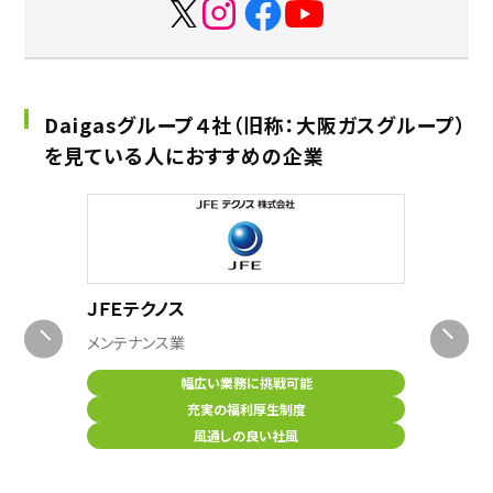
Daigasグループ４社（旧称：大阪ガスグループ）
を見ている人におすすめの企業
グ中部
ＪＦＥテクノス
デザイ
メンテナンス業
設計開発
幅広い業務に挑戦可能
充実の福利厚生制度
風通しの良い社風