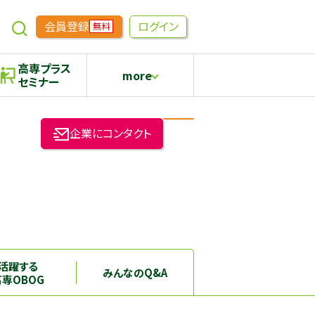
会員登録
ログイン
無料
高専プラス
more
セミナー
めもらす
高専生コミュニティ
企業にコンタクト
採用継続中の企業特集
本科5年生・専攻科2年生向け
活躍する
みんなのQ&A
高専OBOG