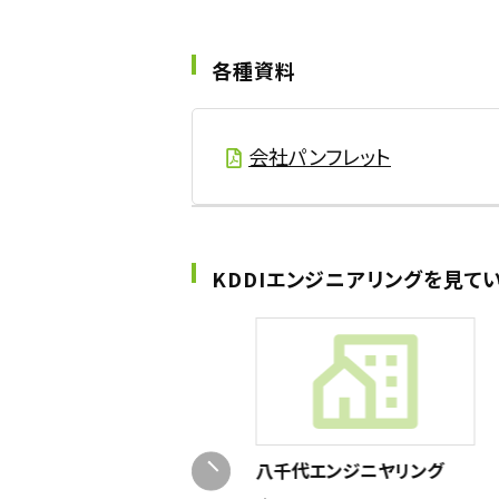
各種資料
会社パンフレット
KDDIエンジニアリングを見て
東北電力／東北電力ネット
ワーク
電気事業
八千代エンジニヤリング
豊富な福利厚生