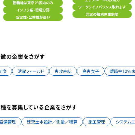
勤務地は東京23区内のみ
ワークライフバランス取れます
インフラ系・環境分野
充実の福利厚生制度
安定性・公共性が高い
特徴の企業をさがす
制度
活躍フィールド
専攻直結
高専女子
離職率10％
職種を募集している企業をさがす
・設備管理
建築土木設計／測量／積算
施工管理
システム