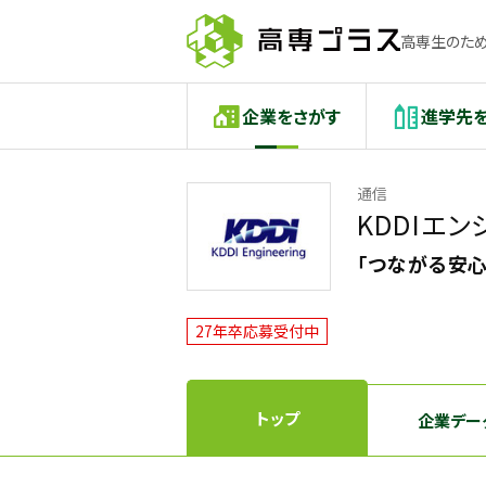
高専生のため
企業をさがす
進学先
通信
KDDIエ
「つながる安
27年卒応募受付中
トップ
企業デー