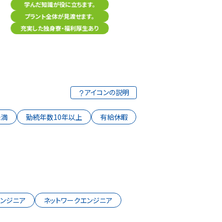
学んだ知識が役に立ちます。
プラント全体が見渡せます。
関西限定の勤務地
充実した独身寮・福利厚生あり
社会インフラを支える仕事
資格が取りやすい環境
アイコンの説明
未満
勤続年数10年以上
有給休暇
エンジニア
ネットワークエンジニア