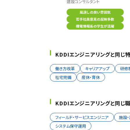
安心して働ける職場環境
建設コンサルタント
入社後の教育・研修制度の充実
風遠しの良い雰囲気
若手社員意見の反映多数
機電情報系の学生が活躍
KDDIエンジニアリングと同じ
働き方改革
キャリアアップ
研修
社宅完備
産休・育休
KDDIエンジニアリングと同じ
フィールド・サービスエンジニア
施設
システム保守運用