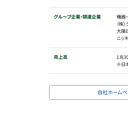
グループ企業・関連企業
機器
（株）
大陽
ニッキ
売上高
1兆3
※日
自社ホームペ