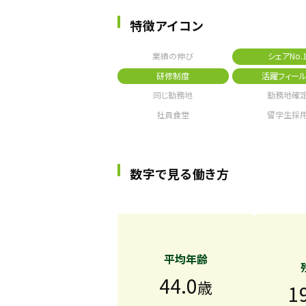
特徴アイコン
業績の伸び
シェアNo.
研修制度
活躍フィール
同じ勤務地
勤務地確
社員食堂
留学生採
数字で見る働き方
平均年齢
44.0
歳
1