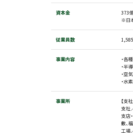
資本金
373
※日
従業員数
1,5
事業内容
・各
・半
・空
・水
事業所
【支社
支社
支店
敷、
工場