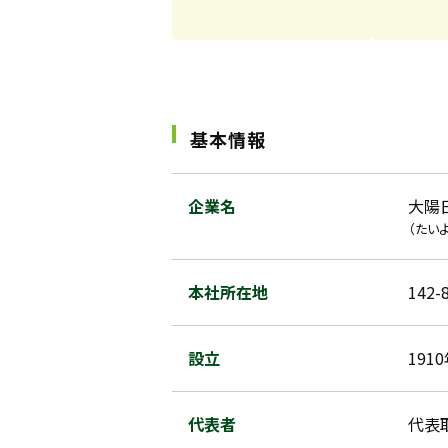
基本情報
企業名
大陽
（たい
本社所在地
142
設立
191
代表者
代表