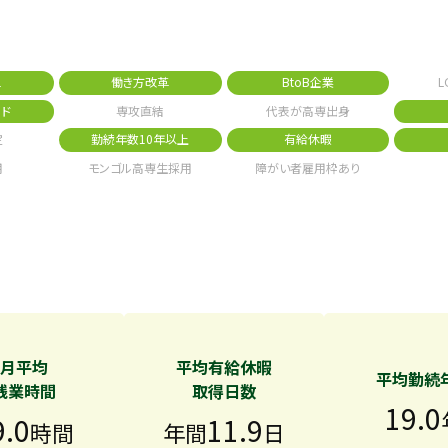
1
働き方改革
BtoB企業
L
ド
専攻直結
代表が高専出身
定
勤続年数10年以上
有給休暇
用
モンゴル高専生採用
障がい者雇用枠あり
月平均
平均有給休暇
平均勤続
残業時間
取得日数
19.0
9.0
11.9
時間
年間
日