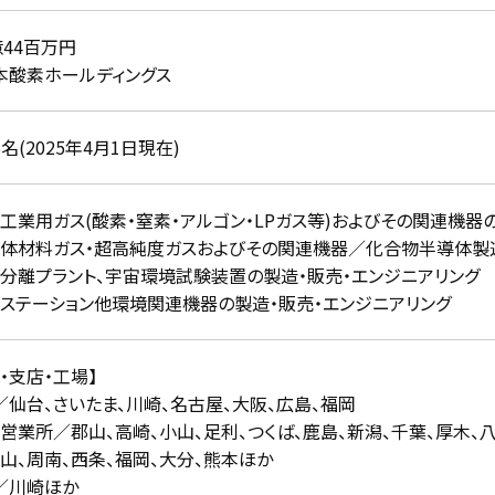
億44百万円
本酸素ホールディングス
85名(2025年4月1日現在)
種工業用ガス(酸素・窒素・アルゴン・LPガス等)およびその関連機器
導体材料ガス・超高純度ガスおよびその関連機器／化合物半導体製
気分離プラント、宇宙環境試験装置の製造・販売・エンジニアリング
素ステーション他環境関連機器の製造・販売・エンジニアリング
・支店・工場】
／仙台、さいたま、川崎、名古屋、大阪、広島、福岡
・営業所／郡山、高崎、小山、足利、つくば、鹿島、新潟、千葉、厚木、八
福山、周南、西条、福岡、大分、熊本ほか
／川崎ほか