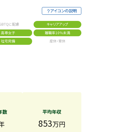
アイコンの説明
GBTQに配慮
キャリアアップ
高専女子
離職率10％未満
社宅完備
産休・育休
年数
平均年収
853
年
万円