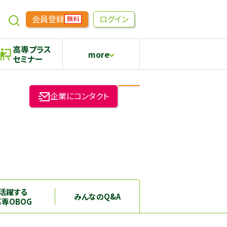
会員登録
ログイン
無料
高専プラス
more
セミナー
めもらす
高専生コミュニティ
企業にコンタクト
採用継続中の企業特集
本科5年生・専攻科2年生向け
活躍する
みんなのQ&A
高専OBOG