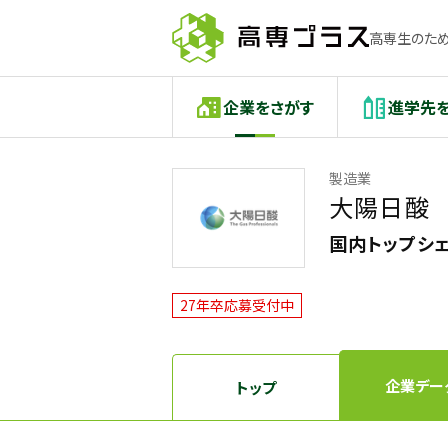
高専生のため
企業をさがす
進学先
製造業
大陽日酸
国内トップシ
27年卒応募受付中
企業デー
トップ