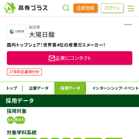
会員登録
ログイン
製造業
企業をさがす
大陽日酸
国内トップシェア！世界第4位の産業ガスメーカー！
進学先をさがす
企業にコンタクト
インターンシップ・イベントをさがす
27年卒応募受付中
トップ
企業データ
採用データ
インターンシップ
・イベン
高専OBOGをさがす
採用データ
高専プラスセミナー
採用対象
本科
専攻科
高専生コミュニティ
対象学科系統
めもらす