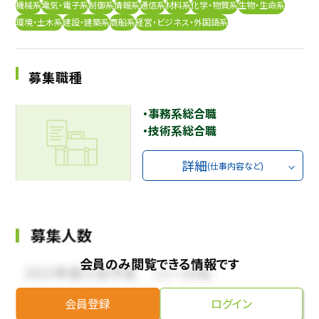
機械系
電気・電子系
制御系
情報系
通信系
材料系
化学・物質系
生物・生命系
採用継続中の企業特集
環境・土木系
建設・建築系
商船系
経営・ビジネス・外国語系
本科5年生・専攻科2年生向け
9/30
まで
募集職種
・事務系総合職
・技術系総合職
詳細
(仕事内容など)
会員のみ閲覧できる情報です
会員登録
ログイン